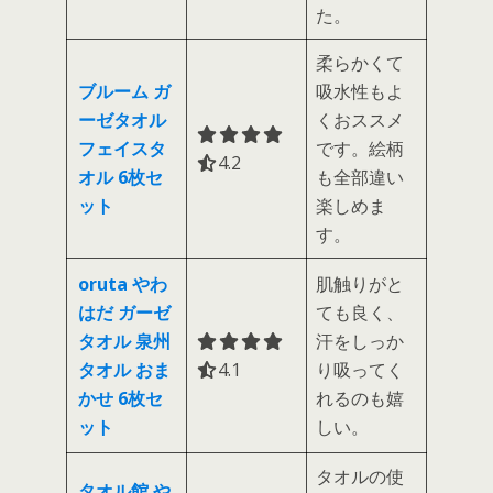
た。
柔らかくて
ブルーム ガ
吸水性もよ
ーゼタオル
くおススメ
フェイスタ
です。絵柄
4.2 out of 5.0 stars
4.2
オル 6枚セ
も全部違い
ット
楽しめま
す。
oruta やわ
肌触りがと
はだ ガーゼ
ても良く、
タオル 泉州
汗をしっか
タオル おま
4.1 out of 5.0 stars
4.1
り吸ってく
かせ 6枚セ
れるのも嬉
ット
しい。
タオルの使
タオル館 や