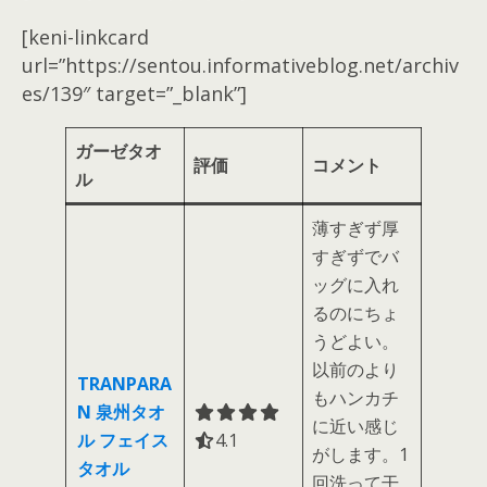
[keni-linkcard
url=”https://sentou.informativeblog.net/archiv
es/139″ target=”_blank”]
ガーゼタオ
評価
コメント
ル
薄すぎず厚
すぎずでバ
ッグに入れ
るのにちょ
うどよい。
以前のより
TRANPARA
もハンカチ
N 泉州タオ
に近い感じ
ル フェイス
4.1 out of 5.0 stars
4.1
がします。1
タオル
回洗って干