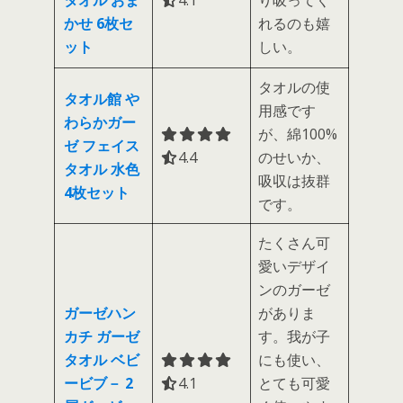
タオル おま
4.1 out of 5.0 stars
4.1
り吸ってく
かせ 6枚セ
れるのも嬉
ット
しい。
タオルの使
タオル館 や
用感です
わらかガー
が、綿100%
ゼ フェイス
4.4 out of 5.0 stars
4.4
のせいか、
タオル 水色
吸収は抜群
4枚セット
です。
たくさん可
愛いデザイ
ンのガーゼ
ガーゼハン
がありま
カチ ガーゼ
す。我が子
タオル ベビ
にも使い、
ービブ－ 2
4.1 out of 5.0 stars
4.1
とても可愛