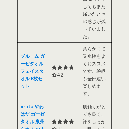
してもまだ
届いたとき
の感じが残
っていまし
た。
柔らかくて
ブルーム ガ
吸水性もよ
ーゼタオル
くおススメ
フェイスタ
です。絵柄
4.2 out of 5.0 stars
4.2
オル 6枚セ
も全部違い
ット
楽しめま
す。
oruta やわ
肌触りがと
はだ ガーゼ
ても良く、
タオル 泉州
汗をしっか