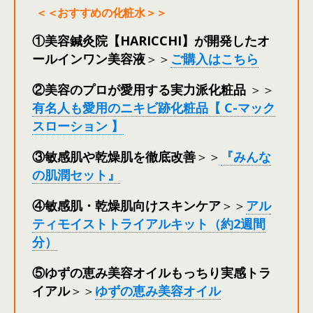
＜＜おすすめの化粧水＞＞
①美容鍼灸院【HARICCHI】が開発したオ
ールインワン美容液
＞＞
ご購入はこちら
②美容のプロが愛用する実力派化粧品
＞＞
有名人も愛用のニキビ跡化粧品【 C-マック
スローション 】
③敏感肌や乾燥肌を徹底改善
＞＞
『みんな
の肌潤セット』
④敏感肌・乾燥肌向けスキンケア
＞＞
アル
ティモイストトライアルキット（約2週間
分）
⑤ゆずの恵み美容オイルもっちり実感トラ
イアル
＞＞
ゆずの恵み美容オイル