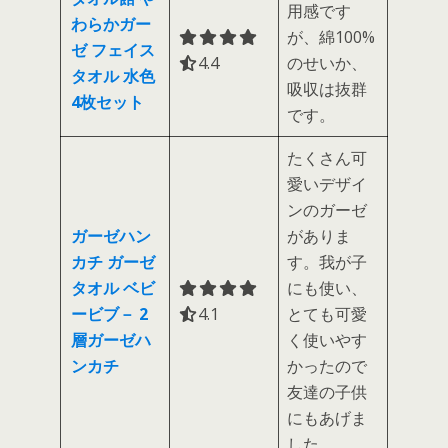
用感です
わらかガー
が、綿100%
ゼ フェイス
4.4 out of 5.0 stars
4.4
のせいか、
タオル 水色
吸収は抜群
4枚セット
です。
たくさん可
愛いデザイ
ンのガーゼ
ガーゼハン
がありま
カチ ガーゼ
す。我が子
タオル ベビ
にも使い、
ービブ－ 2
4.1 out of 5.0 stars
4.1
とても可愛
層ガーゼハ
く使いやす
ンカチ
かったので
友達の子供
にもあげま
した