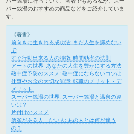
パー銭湯に行っていて、著者でもある私が、スー
パー銭湯のおすすめの商品などをご紹介していま
す。
《著書》
前向きに生きれる成功法: まだ人生を諦めない
で
すぐ行動出来る人の特徴: 時間効率の法則
アートの世界: あなたの人生を豊かにする方法
熱中症予防のススメ: 熱中症にならないコツは
仕事やお金の大切な知識: 転職のメリット・デ
メリット
スーパー銭湯の世界: スーパー銭湯と温泉の違
いは？
片付けのススメ
信頼がある人、ない人: あの人とは何が違う
の？