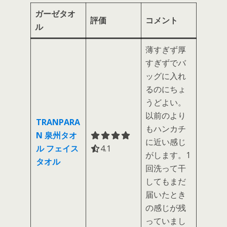
ガーゼタオ
評価
コメント
ル
薄すぎず厚
すぎずでバ
ッグに入れ
るのにちょ
うどよい。
以前のより
TRANPARA
もハンカチ
N 泉州タオ
に近い感じ
ル フェイス
4.1 out of 5.0 stars
4.1
がします。1
タオル
回洗って干
してもまだ
届いたとき
の感じが残
っていまし