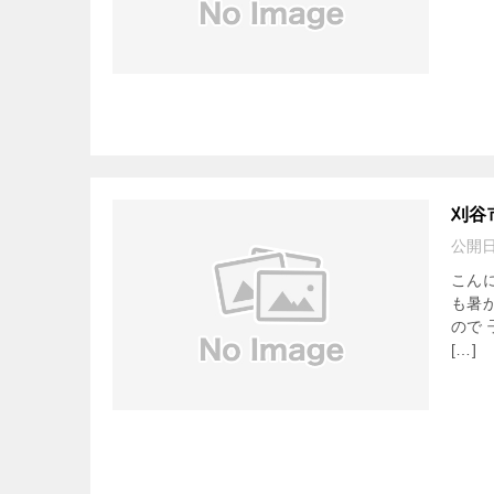
刈谷
公開
こん
も暑
ので
[…]