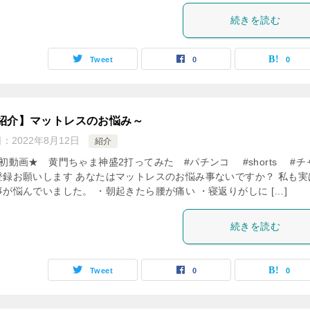
続きを読む
Tweet
0
0
紹介】マットレスのお悩み～
日：
2022年8月12日
紹介
初動画★ 黄門ちゃま神盛2打ってみた #パチンコ #shorts #チ
登録お願いします あなたはマットレスのお悩み事ないですか？ 私も実
が悩んでいました。 ・朝起きたら腰が痛い ・寝返りがしに […]
続きを読む
Tweet
0
0