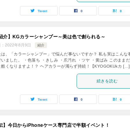
Tweet
0
0
紹介】KGカラーシャンプー～美は色で創られる～
日：
2022年8月9日
紹介
たは、「カラーシャンプー」で悩んだ事ないですか？ 私も実はこんな
いました。 ・色落ち ・きしみ ・爪汚れ ・ツヤ ・黄ばみ このまま
酷くなりますよ！？ ヘアカラーが濁らず持続！【KYOGOKUkカ […]
続きを読む
Tweet
0
0
伝】今日からiPhoneケース専門店で半額イベント！