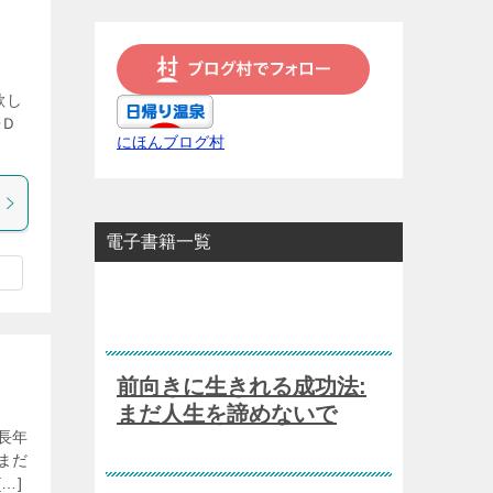
欲し
◇Ｄ
にほんブログ村
電子書籍一覧
前向きに生きれる成功法:
まだ人生を諦めないで
長年
まだ
…]