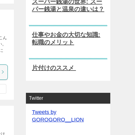
スーパー銭湯の世界: スー
パー銭湯と温泉の違いは？
仕事やお金の大切な知識:
こん
転職のメリット
い。
に
片付けのススメ
Twitter
Tweets by
GOROGORO__LION
では