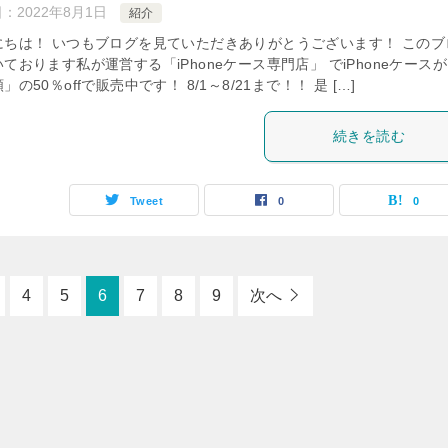
日：
2022年8月1日
紹介
にちは！ いつもブログを見ていただきありがとうございます！ このブ
ております私が運営する「iPhoneケース専門店」 でiPhoneケースが
」の50％offで販売中です！ 8/1～8/21まで！！ 是 […]
続きを読む
Tweet
0
0
4
5
6
7
8
9
次へ