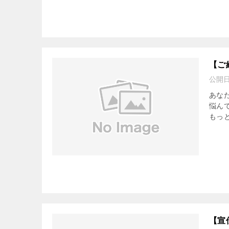
【ご
公開
あな
悩んで
もっと
【宣