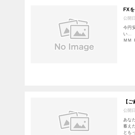
FX
公開
今円
い…
ＭＭ 
【ご
公開
あな
蓄え
ともっ