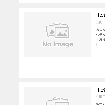
【ご
公開
あな
な事
・お
[…]
【ご
公開
あな