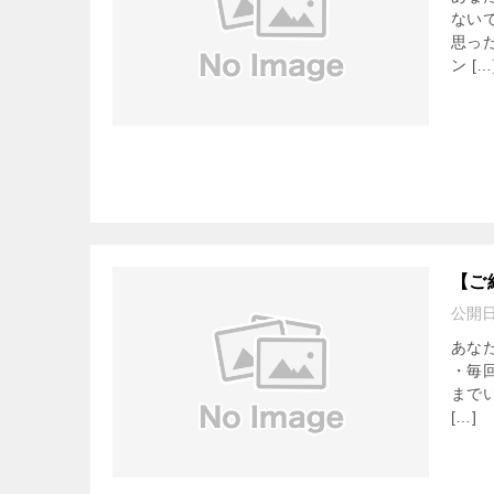
ない
思っ
ン […
【ご
公開
あな
・毎
まで
[…]