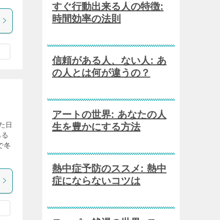
すぐ行動出来る人の特徴:
時間効率の法則
信頼がある人、ない人: あ
の人とは何が違うの？
アートの世界: あなたの人
た日
生を豊かにする方法
ある
で冬
熱中症予防のススメ: 熱中
症にならないコツは