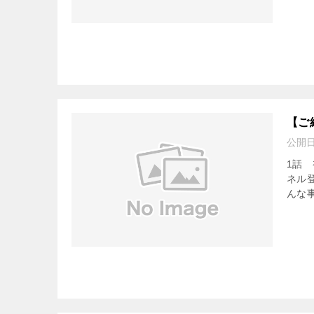
【ご
公開
1話 
ネル
んな事