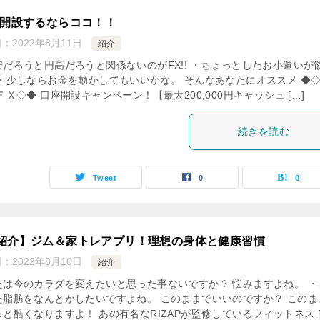
を開設するならココ！！
日：
2022年8月11日
紹介
安だろうと円高だろうと関係ないのがFX!! ・ちょっとしたお小遣いが
 ・少しならお金を動かしてもいいかな。 そんなあなたにオススメ ◆
ＦＸ◇◆ 口座開設キャンペーン！【最大200,000円キャッシュ […]
続きを読む
Tweet
0
0
紹介】ジム＆家トレアプリ！理想の身体と健康習慣
日：
2022年8月10日
紹介
たは今のカラダを変えたいと思った事ないですか？ 悩みますよね。 ・
た脂肪をなんとかしたいですよね。 このままでいいのですか？ このま
と酷くなりますよ！ あの有名なRIZAPが監修しているフィットネス [