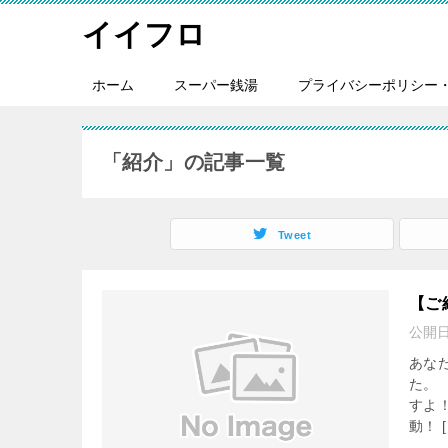
イイフロ
ホーム
スーパー銭湯
プライバシーポリシー
「紹介」の記事一覧
Tweet
【ご
公開
あな
た。
すよ
動！ [