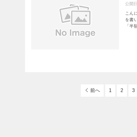
公開
こん
を書い
「半額
前へ
1
2
3