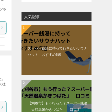
 ・
グラ
人気記事
スーパー銭湯に持って行きたいサウナ
ハット おすすめ5選
た。
のま
最
【刈谷市】もう行った？スーパー銭湯
「天然温泉かきつばた」 口コミ