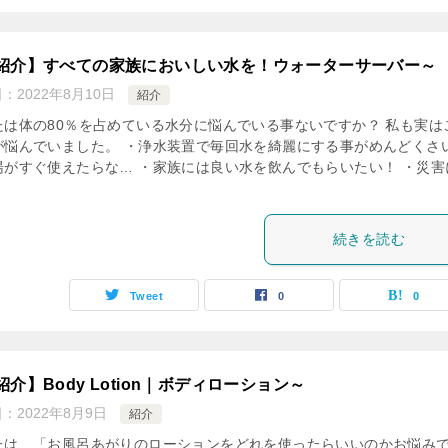
紹介】すべての家族においしい水を！ウォーターサーバー～
日：
2022年8月10日
紹介
たは体の80％を占めている水分に悩んでいる事ないですか？ 私も実は
が悩んでいました。 ・浄水装置で毎回水を綺麗にする事がめんどくさ
湯がすぐ使えたらな… ・家族には良い水を飲んでもらいたい！ ・災害
続きを読む
Tweet
0
0
紹介】Body Lotion｜ボディローション～
日：
2022年8月9日
紹介
たは 「お風呂あがりのローションをどれを使ったらいいのかお悩み